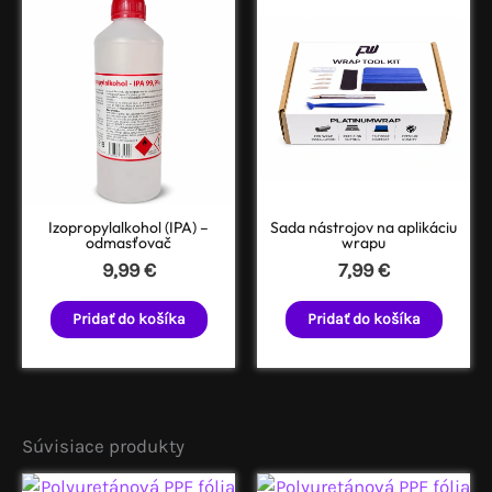
Izopropylalkohol (IPA) –
Sada nástrojov na aplikáciu
odmasťovač
wrapu
9,99
€
7,99
€
Pridať do košíka
Pridať do košíka
Súvisiace produkty