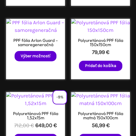
Hodnotenie
5.00
z 5
PPF fólia Arlon Guard –
Polyuretánová PPF fólia
samoregeneračná
150x150cm
79,99
€
Tento
Výber možností
produkt
Pridať do košíka
má
viacero
variantov.
Možnosti
si
-9%
môžete
vybrať
Polyuretánová PPF fólia
Polyuretánová PPF fólia
1,52x15m
matná 150x100cm
na
Pôvodná
Aktuálna
712,00
€
649,00
€
56,99
€
stránke
cena
cena
produktu.