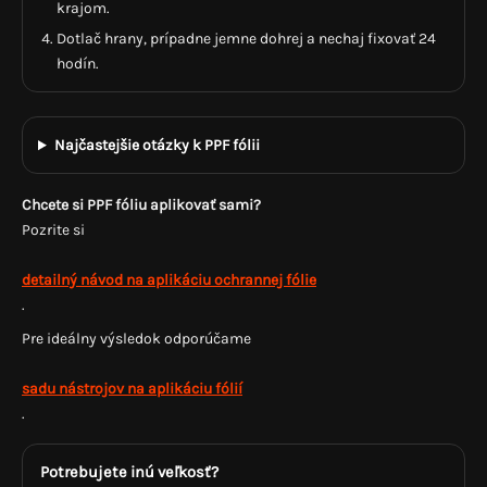
krajom.
Dotlač hrany, prípadne jemne dohrej a nechaj fixovať 24
hodín.
Najčastejšie otázky k PPF fólii
Chcete si PPF fóliu aplikovať sami?
Pozrite si
detailný návod na aplikáciu ochrannej fólie
.
Pre ideálny výsledok odporúčame
sadu nástrojov na aplikáciu fólií
.
Potrebujete inú veľkosť?