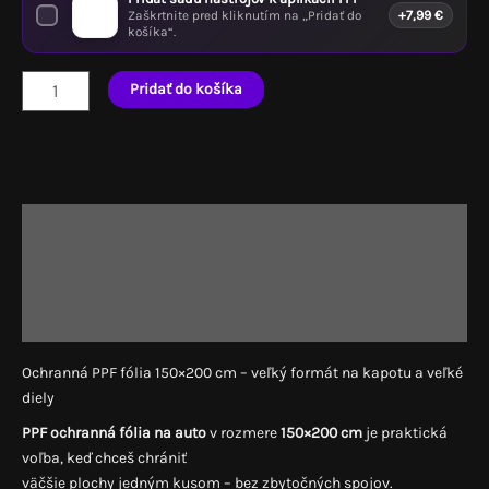
Zaškrtnite pred kliknutím na „Pridať do
+
7,99
€
košíka“.
množstvo
Pridať do košíka
Polyuretánová
PPF
fólia
matná
150x200cm
Popis
Ďalšie informácie
Recenzie (0)
Ochranná PPF fólia 150×200 cm – veľký formát na kapotu a veľké
diely
PPF ochranná fólia na auto
v rozmere
150×200 cm
je praktická
voľba, keď chceš chrániť
väčšie plochy jedným kusom – bez zbytočných spojov.