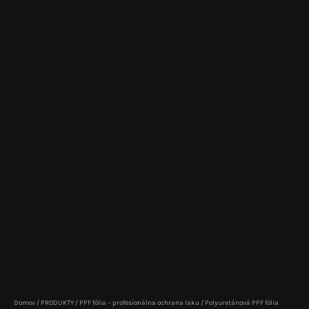
Domov
/
PRODUKTY
/
PPF fólia – profesionálna ochrana laku
/ Polyuretánová PPF fólia