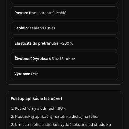
Povrch:
Transparentná lesklá
Lepidlo:
Ashland (USA)
Elasticita do pretrhnutia:
~200 %
Životnosť (výrobca):
5 až 15 rokov
Výrobca:
FYM
Postup aplikácie (stručne)
Povrch umy a odmasti (IPA).
Nastriekaj aplikačný roztok na diel aj na fóliu.
Umiestni fóliu a stierkou vytlač tekutinu od stredu ku