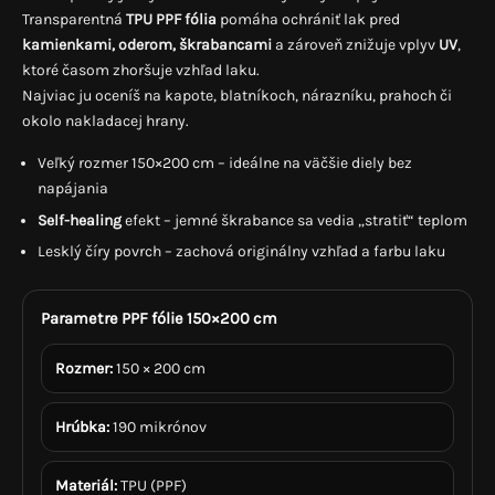
Transparentná
TPU PPF fólia
pomáha ochrániť lak pred
kamienkami, oderom, škrabancami
a zároveň znižuje vplyv
UV
,
ktoré časom zhoršuje vzhľad laku.
Najviac ju oceníš na kapote, blatníkoch, nárazníku, prahoch či
okolo nakladacej hrany.
Veľký rozmer 150×200 cm – ideálne na väčšie diely bez
napájania
Self-healing
efekt – jemné škrabance sa vedia „stratiť“ teplom
Lesklý číry povrch – zachová originálny vzhľad a farbu laku
Parametre PPF fólie 150×200 cm
Rozmer:
150 × 200 cm
Hrúbka:
190 mikrónov
Materiál:
TPU (PPF)