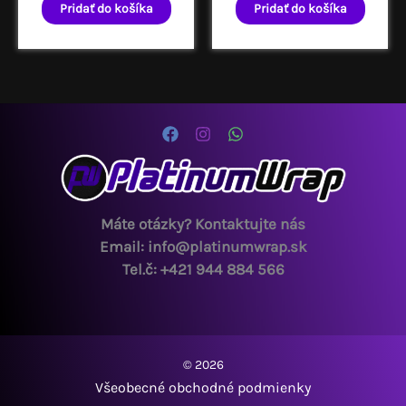
bola:
je:
Pridať do košíka
Pridať do košíka
712,00 €.
649,00 €.
Máte otázky? Kontaktujte nás
Email: info@platinumwrap.sk
Tel.č: +421 944 884 566
© 2026
Všeobecné obchodné podmienky