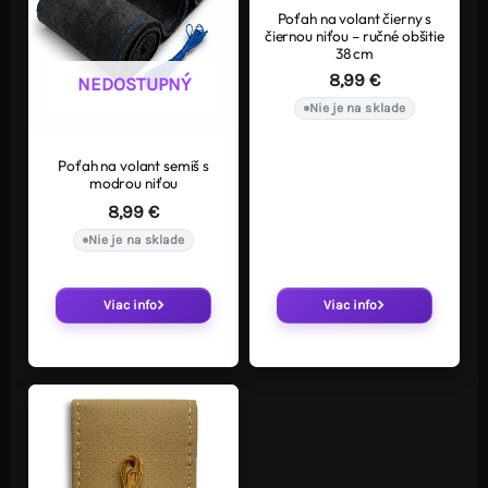
Poťah na volant čierny s
čiernou niťou – ručné obšitie
38 cm
8,99
€
NEDOSTUPNÝ
Nie je na sklade
Poťah na volant semiš s
modrou niťou
8,99
€
Nie je na sklade
Viac info
Viac info