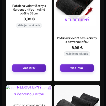
Poťah na volant čierny s
červenou niťou – ručné
obšitie 38 cm
8,99
€
NEDOSTUPNÝ
Nie je na sklade
Poťah na volant semiš čierny
s červenou niťou
8,99
€
Nie je na sklade
Viac info
Viac info
NEDOSTUPNÝ
Poťah na volant semiš s