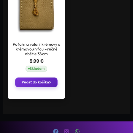
Poťah na volant krémový s
krémovou niťou – ručné
obšitie 38 cm
8,99
€
Skladom
Pridať do košíka