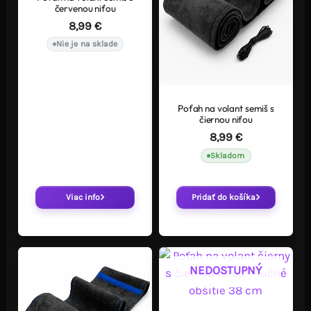
červenou niťou
8,99
€
Nie je na sklade
Poťah na volant semiš s
čiernou niťou
8,99
€
Skladom
Viac info
Pridať do košíka
NEDOSTUPNÝ