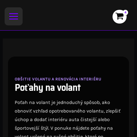
Preskočiť
na
obsah
OBŠITIE VOLANTU A RENOVÁCIA INTERIÉRU
Poťahy na volant
Poťah na volant je jednoduchý spôsob, ako
obnoviť vzhľad opotrebovaného volantu, zlepšiť
úchop a dodať interiéru auta čistejší alebo
športovejší štýl. V ponuke nájdete poťahy na
volant určené na ručné obšitie, ktoré po