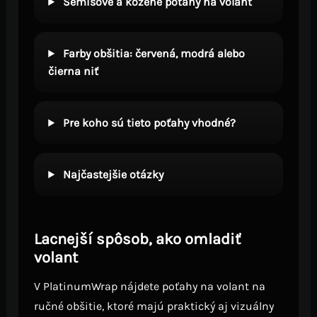
Semišové a kožené poťahy na volant
Farby obšitia: červená, modrá alebo
čierna niť
Pre koho sú tieto poťahy vhodné?
Najčastejšie otázky
Lacnejší spôsob, ako omladiť
volant
V PlatinumWrap nájdete poťahy na volant na
ručné obšitie, ktoré majú praktický aj vizuálny