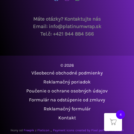
Máte otázky? Kontaktujte nás
Email: info@platinumwrap.sk
Tel.č: +421 944 884 566
© 2026
Všeobecné obchodné podmienky
Reklamačný poriadok
Poučenie o ochrane osobných údajov
Formulár na odstúpenie od zmluvy
Reklamačný formulár
4
Kontakt
,
Ikony od
Freepik
z
Flaticon
Payment icons created by Pixel perfect - Flaticon