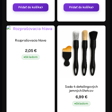
Pridať do košíka
Pridať do košíka
Rozprašovacia hlava
2,05
€
Skladom
Sada 4 detailingových
jemných štetcov
6,99
€
Skladom