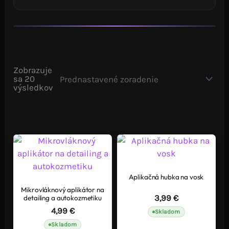
Zobrazuje
sa 20
výsledkov
Aplikačná hubka na vosk
Mikrovláknový aplikátor na
detailing a autokozmetiku
3,99
€
4,99
€
Skladom
Skladom