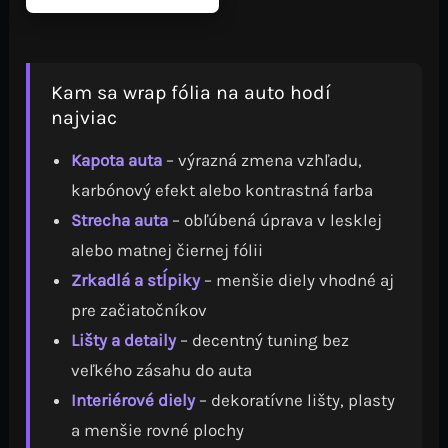
môžete
vybrať
na
stránke
Kam sa wrap fólia na auto hodí
produktu.
najviac
Kapota auta
– výrazná zmena vzhľadu,
karbónový efekt alebo kontrastná farba
Strecha auta
– obľúbená úprava v lesklej
alebo matnej čiernej fólii
Zrkadlá a stĺpiky
– menšie diely vhodné aj
pre začiatočníkov
Lišty a detaily
– decentný tuning bez
veľkého zásahu do auta
Interiérové diely
– dekoratívne lišty, plasty
a menšie rovné plochy