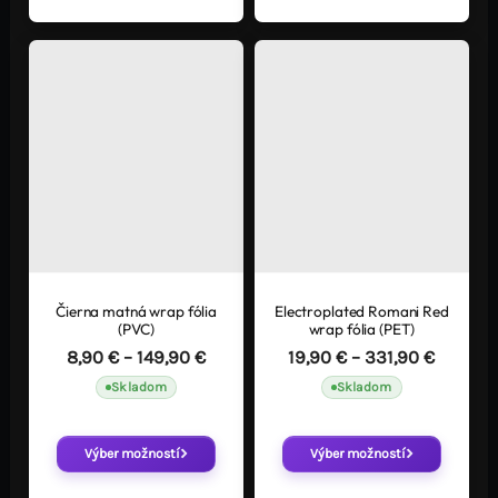
môžete
môžete
vybrať
vybrať
na
na
stránke
stránke
produktu.
produktu.
Čierna matná wrap fólia
Electroplated Romani Red
Tento
Tento
(PVC)
wrap fólia (PET)
produkt
produkt
Price
Price
8,90
€
–
149,90
€
19,90
€
–
331,90
€
má
má
range:
range:
Skladom
Skladom
viacero
viacero
8,90 €
19,90 €
through
throug
variantov.
variantov.
149,90 €
331,90 
Možnosti
Možnosti
Výber možností
Výber možností
si
si