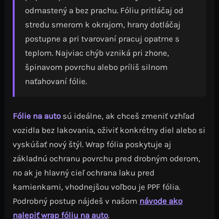
odmastený a bez prachu. Fóliu pritláčaj od
stredu smerom k okrajom, hrany dotláčaj
postupne a pri tvarovaní pracuj opatrne s
teplom. Najviac chýb vzniká pri zhone,
špinavom povrchu alebo príliš silnom
naťahovaní fólie.
Fólie na auto
sú ideálne, ak chceš zmeniť vzhľad
vozidla bez lakovania, oživiť konkrétny diel alebo si
vyskúšať nový štýl. Wrap fólia poskytuje aj
základnú ochranu povrchu pred drobným oderom,
no ak je hlavný cieľ ochrana laku pred
kamienkami, vhodnejšou voľbou je PPF fólia.
Podrobný postup nájdeš v našom
návode ako
nalepiť wrap fóliu na auto
.