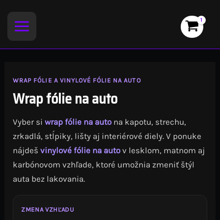
Preskočiť
na
obsah
WRAP FÓLIE A VINYLOVÉ FÓLIE NA AUTO
Wrap fólie na auto
Vyber si
wrap fólie na auto
na kapotu, strechu,
zrkadlá, stĺpiky, lišty aj interiérové diely. V ponuke
nájdeš
vinylové fólie na auto
v lesklom, matnom aj
karbónovom vzhľade, ktoré umožnia zmeniť štýl
auta bez lakovania.
ZMENA VZHĽADU