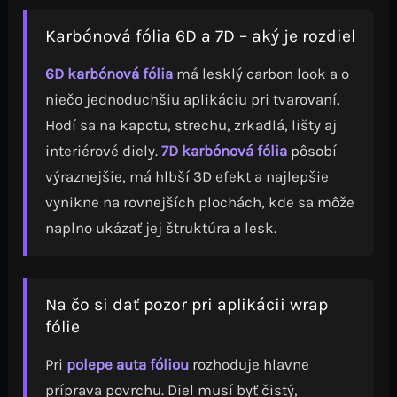
Karbónová fólia 6D a 7D – aký je rozdiel
6D karbónová fólia
má lesklý carbon look a o
niečo jednoduchšiu aplikáciu pri tvarovaní.
Hodí sa na kapotu, strechu, zrkadlá, lišty aj
interiérové diely.
7D karbónová fólia
pôsobí
výraznejšie, má hlbší 3D efekt a najlepšie
vynikne na rovnejších plochách, kde sa môže
naplno ukázať jej štruktúra a lesk.
Na čo si dať pozor pri aplikácii wrap
fólie
Pri
polepe auta fóliou
rozhoduje hlavne
príprava povrchu. Diel musí byť čistý,