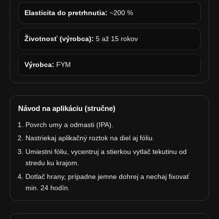
Elasticita do pretrhnutia:
~200 %
Životnosť (výrobca):
5 až 15 rokov
Výrobca:
FYM
Návod na aplikáciu (stručne)
Povrch umy a odmasti (IPA).
Nastriekaj aplikačný roztok na diel aj fóliu.
Umiestni fóliu, vycentruj a stierkou vytlač tekutinu od
stredu ku krajom.
Dotlač hrany, prípadne jemne dohrej a nechaj fixovať
min. 24 hodín.