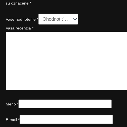
sú označené
*
Vaše hodnotenie
*
Vaša recenzia
*
Meno
*
E-mail
*