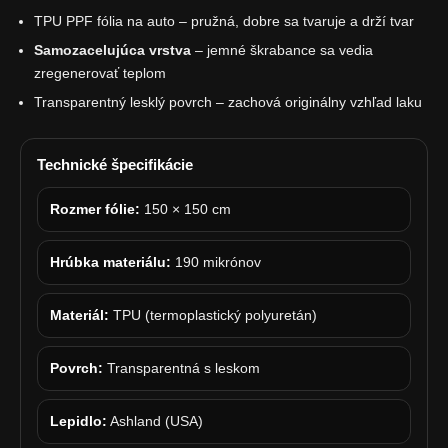
TPU PPF fólia na auto – pružná, dobre sa tvaruje a drží tvar
Samozacelujúca vrstva
– jemné škrabance sa vedia
zregenerovať teplom
Transparentný lesklý povrch – zachová originálny vzhľad laku
Technické špecifikácie
Rozmer fólie:
150 × 150 cm
Hrúbka materiálu:
190 mikrónov
Materiál:
TPU (termoplastický polyuretán)
Povrch:
Transparentná s leskom
Lepidlo:
Ashland (USA)