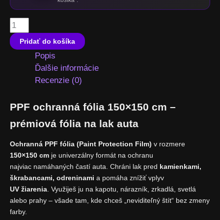
množstvo
Polyuretánová
Pridať do košíka
PPF
Popis
fólia
Ďalšie informácie
matná
Recenzie (0)
150x150cm
PPF ochranná fólia 150×150 cm –
prémiová fólia na lak auta
Ochranná PPF fólia (Paint Protection Film)
v rozmere
150×150 cm
je univerzálny formát na ochranu
najviac namáhaných častí auta. Chráni lak pred
kamienkami,
škrabancami, odreninami
a pomáha znížiť vplyv
UV žiarenia
. Využiješ ju na kapotu, nárazník, zrkadlá, svetlá
alebo prahy – všade tam, kde chceš „neviditeľný štít“ bez zmeny
farby.