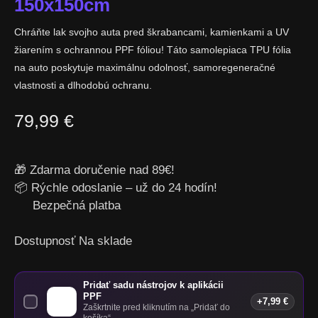
150x150cm
Chráňte lak svojho auta pred škrabancami, kamienkami a UV
žiarením s ochrannou PPF fóliou! Táto samolepiaca TPU fólia
na auto poskytuje maximálnu odolnosť, samoregeneračné
vlastnosti a dlhodobú ochranu.
79,99
€
🎁 Zdarma doručenie nad 89€!
📦 Rýchle odoslanie – už do 24 hodín!
Bezpečná platba
Dostupnosť
Na sklade
Pridať sadu nástrojov k aplikácii
PPF
+
7,99
€
Zaškrtnite pred kliknutím na „Pridať do
košíka“.