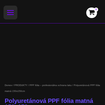
Preskočiť
na
obsah
Domov
/
PRODUKTY
/
PPF fólia – profesionálna ochrana laku
/ Polyuretánová PPF fólia
matná 150x150cm
Polyuretánová PPF fólia matná