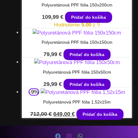
Polyuretánová PPF fólia 150x200cm
109,99
€
Pridať do košíka
Hodnotenie
5.00
z 5
Polyuretánová PPF fólia 150x150cm
79,99
€
Pridať do košíka
Polyuretánová PPF fólia 150x50cm
29,99
€
Pridať do košíka
-9%
Polyuretánová PPF fólia 1,52x15m
Pôvodná
Aktuálna
712,00
€
649,00
€
Pridať do košíka
cena
cena
bola:
je:
712,00 €.
649,00 €.