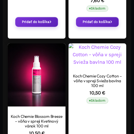
7,60
€
Skladom
Pridať do košíka
Pridať do košíka
Koch Chemie Cozy Cotton –
vôňa v spreji Svieža bavlna
100 ml
10,50
€
Skladom
Koch Chemie Blossom Breeze
– vôňa v spreji Kvetinový
vánok 100 ml
10,50
€