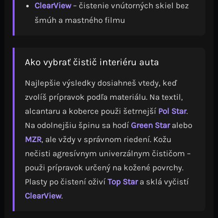
ClearView
– čistenie vnútorných skiel bez
šmúh a mastného filmu
Ako vybrať čistič interiéru auta
Najlepšie výsledky dosiahneš vtedy, keď
zvolíš prípravok podľa materiálu. Na textil,
alcantaru a koberce použi šetrnejší
Pol Star
.
Na odolnejšiu špinu sa hodí
Green Star
alebo
MZR
, ale vždy v správnom riedení. Kožu
nečisti agresívnym univerzálnym čističom –
použi prípravok určený na kožené povrchy.
Plasty po čistení oživí
Top Star
a sklá vyčistí
ClearView
.