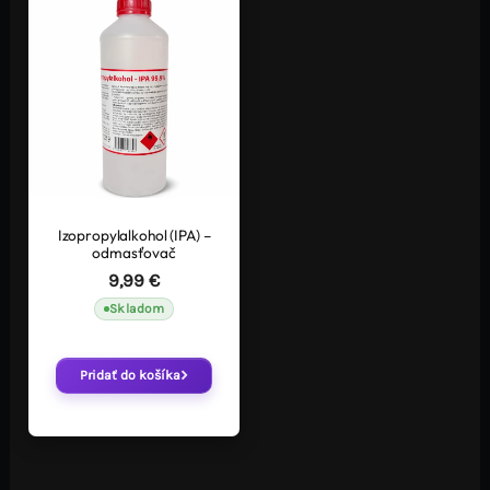
Izopropylalkohol (IPA) –
odmasťovač
9,99
€
Skladom
Pridať do košíka