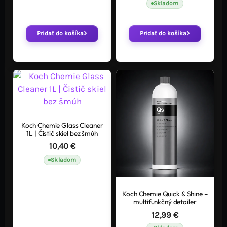
Skladom
Pridať do košíka
Pridať do košíka
Koch Chemie Glass Cleaner
1L | Čistič skiel bez šmúh
10,40
€
Skladom
Koch Chemie Quick & Shine –
multifunkčný detailer
12,99
€