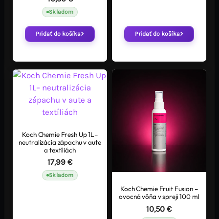
Skladom
Pridať do košíka
Pridať do košíka
Koch Chemie Fresh Up 1L–
neutralizácia zápachu v aute
a textíliách
17,99
€
Skladom
Koch Chemie Fruit Fusion –
ovocná vôňa v spreji 100 ml
10,50
€