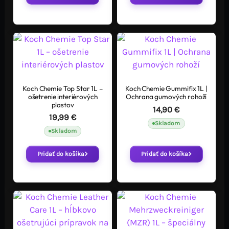
Koch Chemie Top Star 1L –
Koch Chemie Gummifix 1L |
ošetrenie interiérových
Ochrana gumových rohoží
plastov
14,90
€
19,99
€
Skladom
Skladom
Pridať do košíka
Pridať do košíka