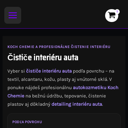
Preskočiť
na
obsah
KOCH CHEMIE A PROFESIONÁLNE ČISTENIE INTERIÉRU
Čističe interiéru auta
Vyber si
čističe interiéru auta
podľa povrchu – na
textil, alcantaru, kožu, plasty aj vnútorné sklá. V
ponuke nájdeš profesionálnu
autokozmetiku Koch
Chemie
na bežnú údržbu, tepovanie, čistenie
plastov aj dôkladný
detailing interiéru auta
.
PODĽA POVRCHU