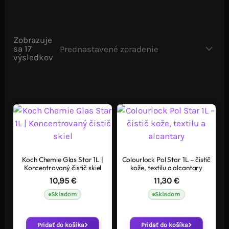
Zobrazuje
sa 17
výsledkov
Koch Chemie Glas Star 1L |
Colourlock Pol Star 1L – čistič
Koncentrovaný čistič skiel
kože, textilu a alcantary
10,95
€
11,30
€
Skladom
Skladom
Pridať do košíka
Pridať do košíka