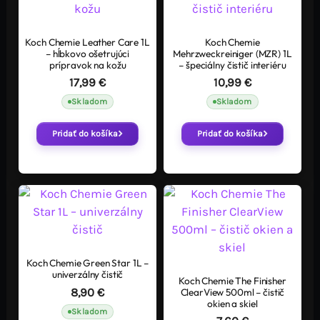
Koch Chemie Leather Care 1L
Koch Chemie
– hĺbkovo ošetrujúci
Mehrzweckreiniger (MZR) 1L
prípravok na kožu
– špeciálny čistič interiéru
17,99
€
10,99
€
Skladom
Skladom
Pridať do košíka
Pridať do košíka
Koch Chemie Green Star 1L –
univerzálny čistič
Koch Chemie The Finisher
ClearView 500ml – čistič
8,90
€
okien a skiel
Skladom