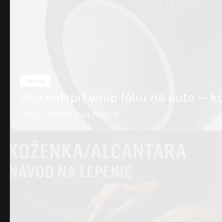
Návody
Ako nalepiť wrap fóliu na auto — 
Filip Fulír
29. mája 2026
5