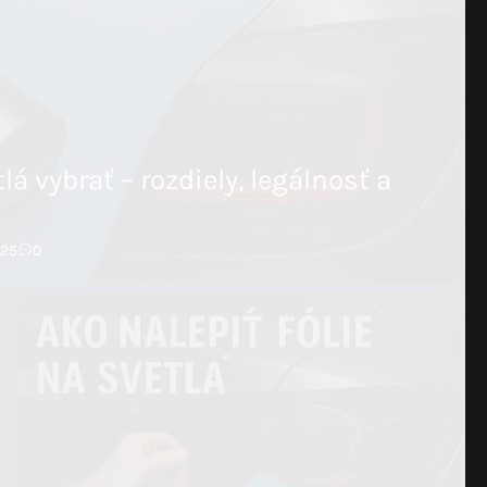
lá vybrať – rozdiely, legálnosť a
025
0