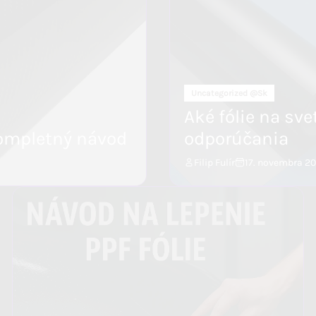
Uncategorized @sk
Aké fólie na svet
kompletný návod
odporúčania
Filip Fulír
17. novembra 2