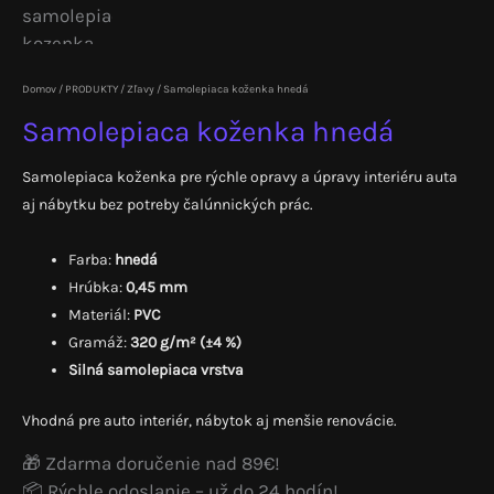
Domov
/
PRODUKTY
/
Zľavy
/ Samolepiaca koženka hnedá
Samolepiaca koženka hnedá
Samolepiaca koženka pre rýchle opravy a úpravy interiéru auta
aj nábytku bez potreby čalúnnických prác.
Farba:
hnedá
Hrúbka:
0,45 mm
Materiál:
PVC
Gramáž:
320 g/m² (±4 %)
Silná samolepiaca vrstva
Vhodná pre auto interiér, nábytok aj menšie renovácie.
🎁 Zdarma doručenie nad 89€!
📦 Rýchle odoslanie – už do 24 hodín!