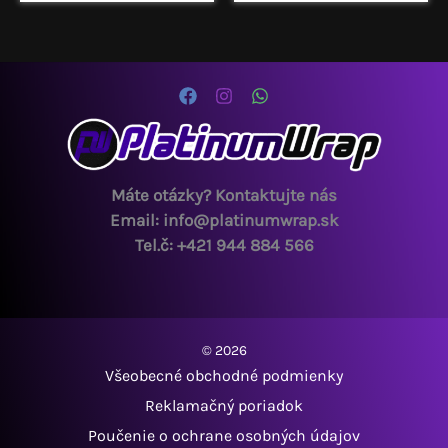
4.50
stránke
z 5
varian
produktu.
Možno
si
môžet
vybrať
na
strán
Máte otázky? Kontaktujte nás
produ
Email: info@platinumwrap.sk
Tel.č: +421 944 884 566
© 2026
Všeobecné obchodné podmienky
Reklamačný poriadok
Poučenie o ochrane osobných údajov