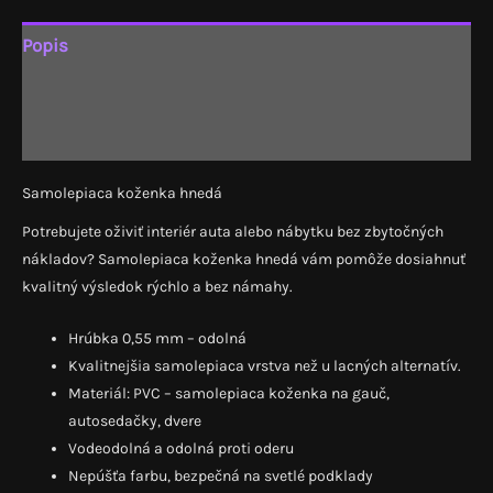
Popis
Ďalšie informácie
Recenzie (0)
Samolepiaca koženka hnedá
Potrebujete oživiť interiér auta alebo nábytku bez zbytočných
nákladov? Samolepiaca koženka hnedá vám pomôže dosiahnuť
kvalitný výsledok rýchlo a bez námahy.
Hrúbka 0,55 mm – odolná
Kvalitnejšia samolepiaca vrstva než u lacných alternatív.
Materiál: PVC – samolepiaca koženka na gauč,
autosedačky, dvere
Vodeodolná a odolná proti oderu
Nepúšťa farbu, bezpečná na svetlé podklady