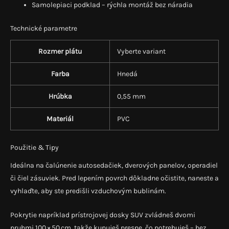
Samolepiaci podklad – rýchla montáž bez náradia
Technické parametre
Rozmer plátu
Vyberte variant
Farba
Hnedá
Hrúbka
0,55 mm
Materiál
PVC
Použitie & Tipy
Ideálna na čalúnenie autosedačiek, dverových panelov, operadiel
či čiel zásuviek. Pred lepením povrch dôkladne očistite, naneste a
vyhlaďte, aby ste predišli vzduchovým bublinám.
Pokrytie napríklad
prístrojovej
dosky
SUV
zvládneš
dvomi
pruhmi
100 ×
50 cm,
takže
kupuješ
presne,
čo
potrebuješ –
bez