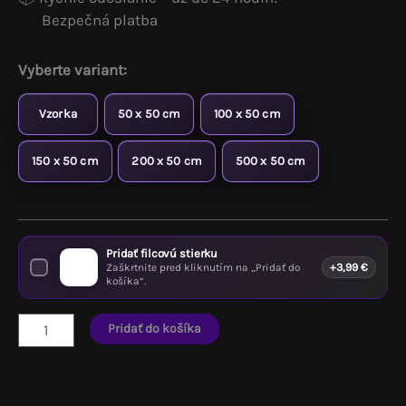
Bezpečná platba
Vyberte variant:
Vzorka
50 x 50 cm
100 x 50 cm
150 x 50 cm
200 x 50 cm
500 x 50 cm
Pridať filcovú stierku
Zaškrtnite pred kliknutím na „Pridať do
+
3,99
€
košíka“.
množstvo
Pridať do košíka
Samolepiaca
koženka
hnedá