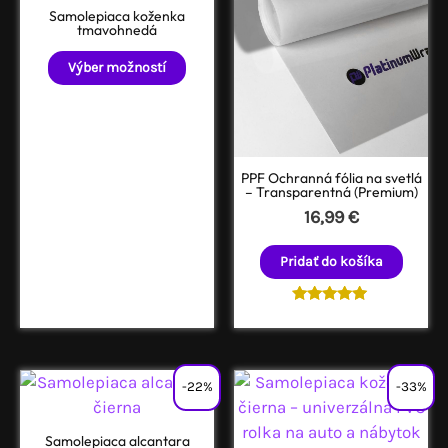
Samolepiaca koženka
tmavohnedá
Tento
Výber možností
produkt
má
viacero
variantov.
PPF Ochranná fólia na svetlá
Možnosti
– Transparentná (Premium)
si
16,99
€
môžete
vybrať
Pridať do košíka
na
stránke
Hodnotenie
produktu.
5.00
z 5
-22%
-33%
Samolepiaca alcantara