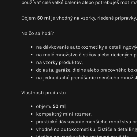
používať celé veľké balenie alebo potrebuješ mať 
Objem
50 ml
je vhodný na vzorky, riedené prípravky,
Na čo sa hodí?
na dávkovanie autokozmetiky a detailingový
na malé množstvo čističov alebo riedených p
na vzorky produktov,
do auta, garáže, dielne alebo pracovného box
na jednoduché prenášanie menšieho množst
Vlastnosti produktu
objem:
50 ml
,
kompaktný mini rozmer,
praktické dávkovanie menšieho množstva pr
vhodné na autokozmetiku, čističe a detailing
ideálne na vzorky alebo cestovné použitie.