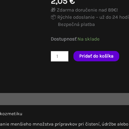
2,05
€
🎁 Zdarma doručenie nad 89€!
📦 Rýchle odoslanie – už do 24 hodí
Bezpečná platba
Dostupnosť
Na sklade
množstvo
Pridať do košíka
Mini
dávkovač
50ml
tokozmetiku
anie menšieho množstva prípravkov pri čistení, údržbe alebo