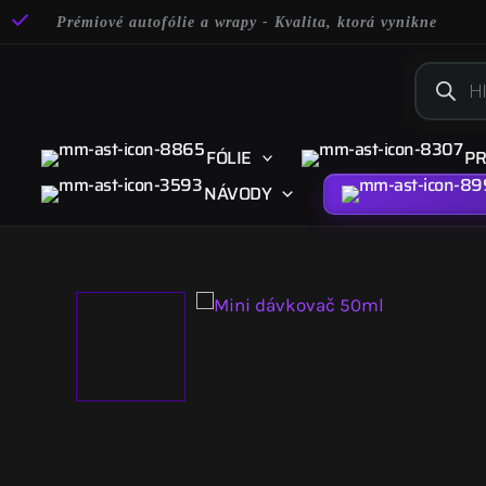
Preskočiť
Prémiové autofólie a wrapy - Kvalita, ktorá vynikne
na
obsah
Product
search
FÓLIE
PR
NÁVODY