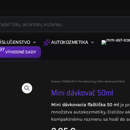
s
ÍSLUŠENSTVO
AUTOKOZMETIKA
VÝHODNÉ SADY
Domov
/
PRODUKTY
/
Pre detailing
/ Mini dávkovač 50ml
Mini dávkovač 50ml
Mini dávkovacia fľaštička 50 ml
je p
množstva autokozmetiky, čističov al
kompaktnému rozmeru sa hodí do auta