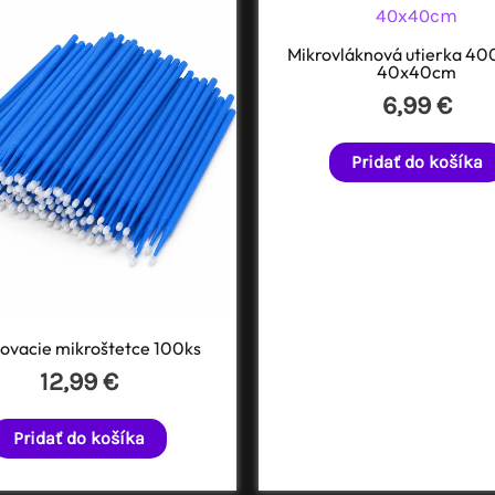
Mikrovláknová utierka 40
40x40cm
6,99
€
Pridať do košíka
ovacie mikroštetce 100ks
12,99
€
Pridať do košíka