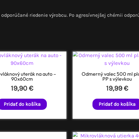
 odporúčané riedenie výrobcu. Po agresívnejšej chémii odpor
vláknový uterák na auto –
Odmerný valec 500 ml pl
90x60cm
PP s výlevkou
19,90
€
19,99
€
Pridať do košíka
Pridať do košíka