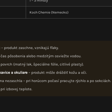
1 – 3 minúty
Koch Chemie (Nemecko)
u
– produkt zaschne, vznikajú fľaky.
e čas pôsobenia alebo medzitým osviežte vodou.
vrch (matný lak, špeciálne fólie, citlivé plasty).
avice a okuliare
– produkt môže dráždiť kožu a oči.
pena nezaschla – pri horúcom počasí pracujte rýchlo a po sekciách.
ri izbovej teplote.