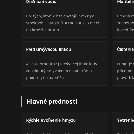
Diaľniční vodiči
Majiteli
Pre tých, ktorí v lete chytajú hmyz po
Predná m
stovkách – nárazník a maska sa zmenia
zachytáv
na hmyzí cintorín.
Insect Re
Pred umývacou linkou
Čisteni
Aj v automatickej umývacej linke kefy
Funguje 
zaschnutý hmyz často neodstránia –
priestor 
predumytie pomôže.
prevádzk
Hlavné prednosti
Rýchle uvoľnenie hmyzu
Šetrenie