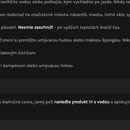
 navlhčite vodou alebo počkajte, kým vychladne po jazde. Nikdy n
ez riedenia) na znečistené miesta: nárazník, masku, čelné sklo, s
 pôsobiť.
Nesmie zaschnúť
– pri vyšších teplotách kratší čas.
ečistení si pomôžte umývacou hubou alebo mäkkou špongiou. Nikd
tlakovým čističom.
m šampónom alebo umývacou linkou.
 diaľničná cesta, jarný peľ)
narieďte produkt 1:1 s vodou
a aplikujt