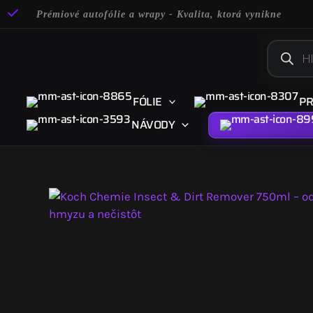
Preskočiť
Prémiové autofólie a wrapy - Kvalita, ktorá vynikne
na
obsah
Product
search
FÓLIE
PR
NÁVODY