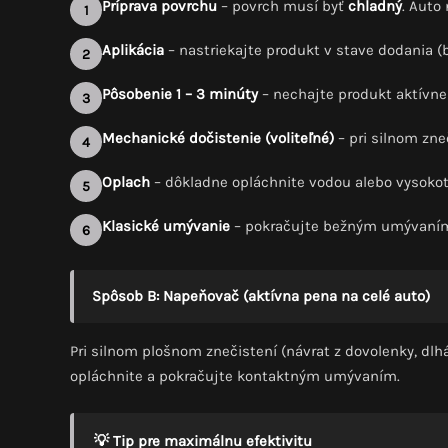
Príprava povrchu
– povrch musí byť
chladný
. Auto
1
Aplikácia
– nastriekajte produkt v stave dodania (b
2
Pôsobenie 1 – 3 minúty
– nechajte produkt aktívne
3
Mechanické dočistenie (voliteľné)
– pri silnom zn
4
Oplach
– dôkladne opláchnite vodou alebo vysoko
5
Klasické umývanie
– pokračujte bežným umývaní
6
Spôsob B: Napeňovač (aktívna pena na celé auto)
Pri silnom plošnom znečistení (návrat z dovolenky, dlhá
opláchnite a pokračujte kontaktným umývaním.
💡 Tip pre maximálnu efektivitu