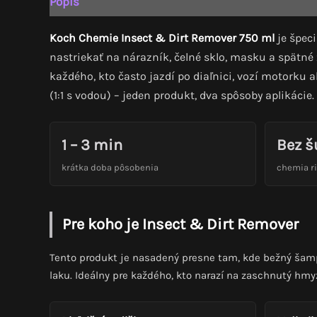
Popis
Recenzie (0)
Koch Chemie Insect & Dirt Remover 750 ml
je špec
nastriekať na nárazník, čelné sklo, masku a spätné
každého, kto často jazdí po diaľnici, vozí motorku
(1:1 s vodou) – jeden produkt, dva spôsoby aplikácie.
1 – 3 min
Bez š
krátka doba pôsobenia
chemia ri
Pre koho je Insect & Dirt Remover
Tento produkt je nasadený presne tam, kde bežný šamp
laku. Ideálny pre každého, kto narazí na zaschnutý hmyz