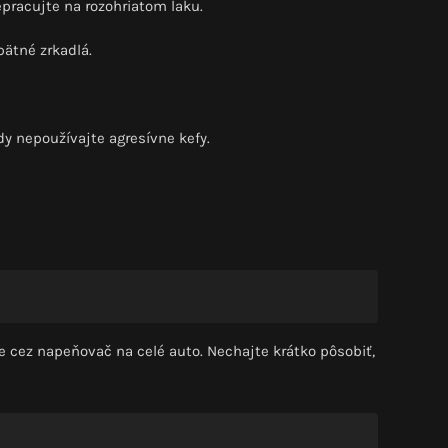
epracujte na rozohriatom laku.
pätné zrkadlá.
y nepoužívajte agresívne kefy.
e cez napeňovač na celé auto. Nechajte krátko pôsobiť,