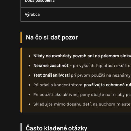
Doba pôsobenia
Výrobca
Na čo si dať pozor
Nikdy na rozohriaty povrch ani na priamom slnk
Nesmie zaschnúť
– pri vyšších teplotách skráťt
Test znášanlivosti
pri prvom použití na neznámy po
Pri práci s koncentrátom
používajte ochranné ruk
Pri použití ako aktívnej peny dbajte na to, aby 
Skladujte mimo dosahu detí, na suchom mieste p
Často kladené otázky