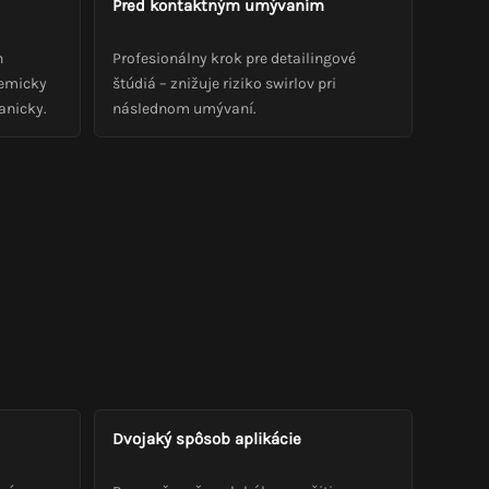
Pred kontaktným umývaním
h
Profesionálny krok pre detailingové
hemicky
štúdiá – znižuje riziko swirlov pri
anicky.
následnom umývaní.
Dvojaký spôsob aplikácie