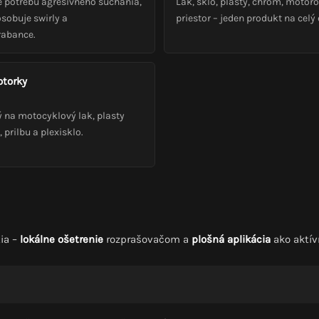
e potrebu agresívneho šúchania,
Lak, sklo, plasty, chróm, motor
sobuje swirly a
priestor – jeden produkt na celý 
rabance.
otorky
 na motocyklový lak, plasty
, prilbu a plexisklo.
ia –
lokálne ošetrenie
rozprašovačom a
plošná aplikácia
ako aktív