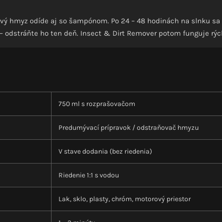
tvý hmyz odíde aj so šampónom. Po 24 – 48 hodinách na slnku sa v
 – odstráňte ho ten deň. Insect & Dirt Remover potom funguje rých
750 ml s rozprašovačom
Predumývací prípravok / odstraňovač hmyzu
V stave dodania (bez riedenia)
Riedenie 1:1 s vodou
Lak, sklo, plasty, chróm, motorový priestor