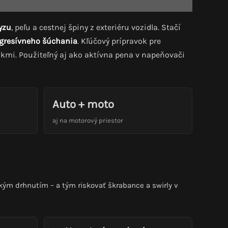
yzu
, peľu a cestnej špiny z exteriéru vozidla. Stačí
gresívneho šúchania
. Kľúčový prípravok pre
ákmi. Použiteľný aj ako aktívna pena v napeňovači
Auto + moto
aj na motorový priestor
ým drhnutím – a tým riskovať škrabance a swirly v