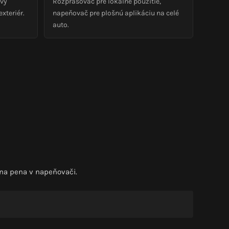
ový
Rozprašovač pre lokálne použitie,
exteriér.
napeňovač pre plošnú aplikáciu na celé
auto.
na pena v napeňovači.