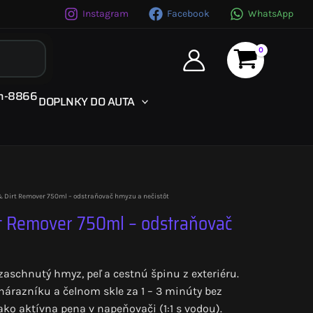
Instagram
Facebook
WhatsApp
DOPLNKY DO AUTA
& Dirt Remover 750ml – odstraňovač hmyzu a nečistôt
rt Remover 750ml – odstraňovač
aschnutý hmyz, peľ a cestnú špinu z exteriéru.
árazníku a čelnom skle za 1 – 3 minúty bez
ako aktívna pena v napeňovači (1:1 s vodou).