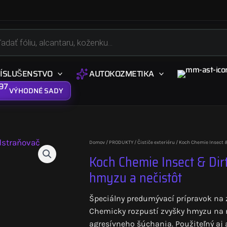
s
ÍSLUŠENSTVO
AUTOKOZMETIKA
VÝHODNÉ SADY
Domov
/
PRODUKTY
/
Čističe exteriéru
/ Koch Chemie Insect 
Koch Chemie Insect & Di
hmyzu a nečistôt
Špeciálny predumývací prípravok na z
Chemicky rozpustí zvyšky hmyzu na n
agresívneho šúchania. Použiteľný aj 