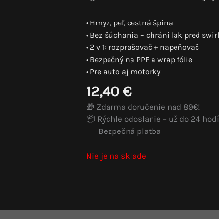
• Hmyz, peľ, cestná špina
• Bez šúchania – chráni lak pred swir
• 2 v 1: rozprašovač + napeňovač
• Bezpečný na PPF a wrap fólie
• Pre auto aj motorky
12,40
€
🎁 Zdarma doručenie nad 89€!
📦 Rýchle odoslanie – už do 24 hodí
Bezpečná platba
Nie je na sklade