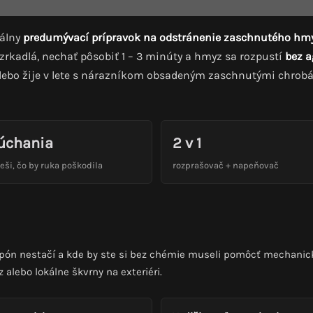
iálny
predumývací prípravok na odstránenie zaschnutého hm
 zrkadlá, nechať pôsobiť 1 – 3 minúty a hmyz sa rozpustí
bez a
 alebo žije v lete s nárazníkom obsadeným zaschnutými chrob
úchania
2 v 1
eši, čo by ruka poškodila
rozprašovač + napeňovač
ón nestačí a kde by ste si bez chémie museli pomôcť mechanick
 alebo lokálne škvrny na exteriéri.