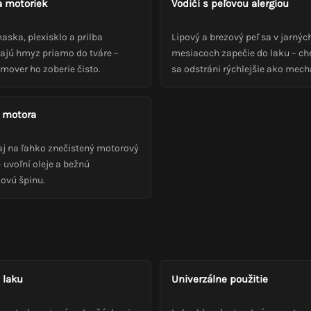
a motoriek
Vodiči s peľovou alergiou
aska, plexisklo a prilba
Lipový a brezový peľ sa v jarnýc
ajú hmyz priamo do tváre –
mesiacoch zapečie do laku – c
mover ho zoberie čisto.
sa odstráni rýchlejšie ako mech
e motora
aj na ľahko znečistený motorový
– uvoľní oleje a bežnú
ovú špinu.
 laku
Univerzálne použitie