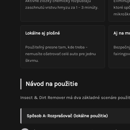
Aktívne zložky chemicky rozpúšťajú
Eliminuj
zaschnutú vrstvu hmyzu za 1 – 3 minúty.
ktoré spô
mikrošk
Lokálne aj plošné
Aj na m
Použiteľný presne tam, kde treba –
Bezpečný
nemusíte ošetrovať celé auto pre jednu
fairingov
škvrnu.
Návod na použitie
Insect & Dirt Remover má dva základné scenáre použit
Spôsob A: Rozprašovač (lokálne použitie)