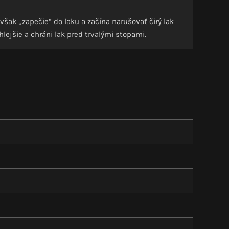
šak „zapečie“ do laku a začína narušovať čirý lak
lejšie a chráni lak pred trvalými stopami.