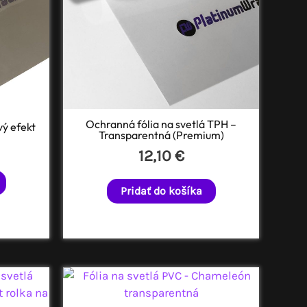
Ochranná fólia na svetlá TPH –
vý efekt
Transparentná (Premium)
12,10
€
Pridať do košíka