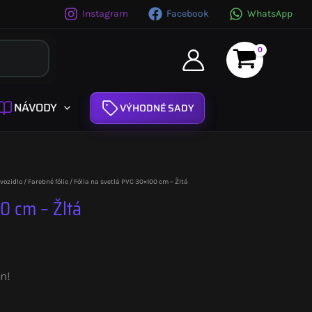
Instagram
Facebook
WhatsApp
NÁVODY
VÝHODNÉ SADY
 vozidlo
/
Farebné fólie
/ Fólia na svetlá PVC 30×100 cm – Žltá
0 cm – Žltá
n!