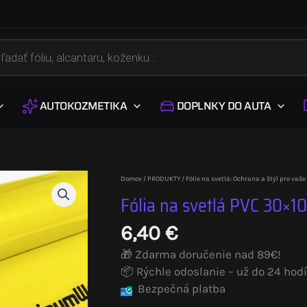
s
AUTOKOZMETIKA
DOPLNKY DO AUTA
Domov
/
PRODUKTY
/
Fólie na svetlá: Ochrana a štýl pre vaše
Fólia na svetlá PVC 30×10
6,40
€
🎁 Zdarma doručenie nad 89€!
📦 Rýchle odoslanie – už do 24 hodí
Bezpečná platba