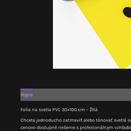
Popis
Ďalšie informácie
Recenzie (0)
Folia na svetla PVC 30×100 cm – Žltá
Chcete jednoducho zatmaviť alebo tónovať svetlá sv
cenovo dostupné riešenie s profesionálnym vzhľad