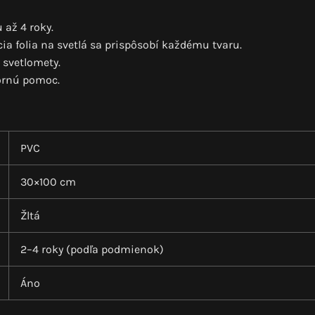
 až 4 roky.
a folia na svetlá sa prispôsobí každému tvaru.
 svetlomety.
bornú pomoc.
PVC
30×100 cm
Žltá
2–4 roky (podľa podmienok)
Áno