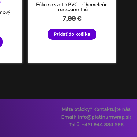
Fólia na svetlá PVC – Chameleón
transparentná
ymový
7,99
€
Pridať do košíka
Máte otázky? Kontaktujte nás
Email: info@platinumwrap.sk
Tel.č: +421 944 884 566