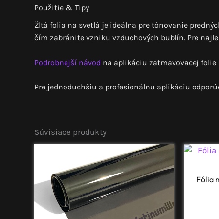
Použitie & Tipy
Žltá folia na svetlá je ideálna pre tónovanie predný
čím zabránite vzniku vzduchových bublín. Pre najle
Podrobnejší návod
na aplikáciu zatmavovacej folie
Pre jednoduchšiu a profesionálnu aplikáciu odpor
Súvisiace produkty
Fólia 