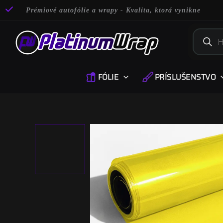
Preskočiť
Prémiové autofólie a wrapy - Kvalita, ktorá vynikne
na
obsah
Product
search
FÓLIE
PRÍSLUŠENSTVO