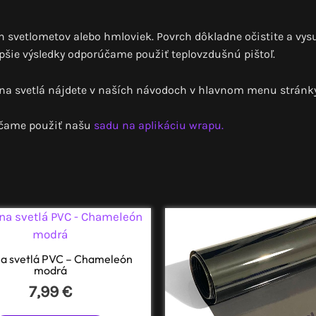
ch svetlometov alebo hmloviek. Povrch dôkladne očistite a vysu
pšie výsledky odporúčame použiť teplovzdušnú pištoľ.
 na svetlá nájdete v naších návodoch v hlavnom menu stránky
účame použiť našu
sadu na aplikáciu wrapu.
na svetlá PVC – Chameleón
modrá
7,99
€