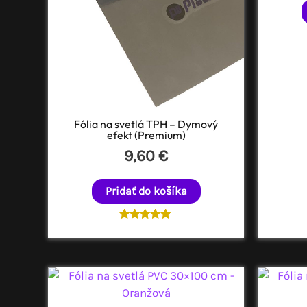
Fólia na svetlá TPH – Dymový
efekt (Premium)
9,60
€
Pridať do košíka
Hodnotenie
5.00
z 5