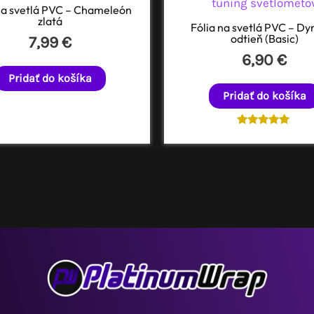
na svetlá PVC – Chameleón
zlatá
Fólia na svetlá PVC – D
odtieň (Basic)
7,99
€
6,90
€
Pridať do košíka
Pridať do košíka
Hodnotenie
5.00
z 5