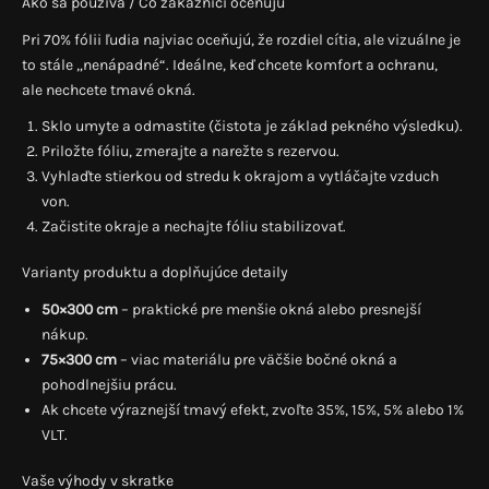
Ako sa používa / Čo zákazníci oceňujú
Pri 70% fólii ľudia najviac oceňujú, že rozdiel cítia, ale vizuálne je
to stále „nenápadné“. Ideálne, keď chcete komfort a ochranu,
ale nechcete tmavé okná.
Sklo umyte a odmastite (čistota je základ pekného výsledku).
Priložte fóliu, zmerajte a narežte s rezervou.
Vyhlaďte stierkou od stredu k okrajom a vytláčajte vzduch
von.
Začistite okraje a nechajte fóliu stabilizovať.
Varianty produktu a doplňujúce detaily
50×300 cm
– praktické pre menšie okná alebo presnejší
nákup.
75×300 cm
– viac materiálu pre väčšie bočné okná a
pohodlnejšiu prácu.
Ak chcete výraznejší tmavý efekt, zvoľte 35%, 15%, 5% alebo 1%
VLT.
Vaše výhody v skratke