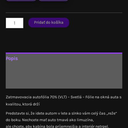
množstvo
Pridať do košíka
Fólia
na
okno
70%
(VLT)
Popis
-
Ďalšie informácie
Svetlá
Recenzie (0)
Zatmavovacia autofólia 70% (VLT) – Svetlá – Fólie na okná auta s
kvalitou, ktorá drží
Predstavte si, že idete autom v lete a slnko vám celý čas „reže“
do boku. Nechcete mať auto tmavé ako limuzína,
ale chcete, aby kabína bola príjemnejšia a interiér netrpel.