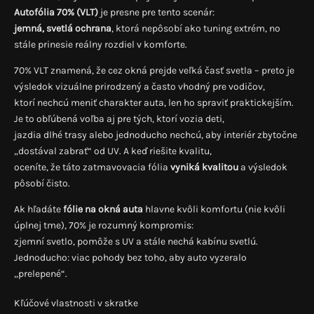
Autofólia 70% (VLT)
je presne pre tento scenár:
jemná, svetlá ochrana
, ktorá nepôsobí ako tuning extrém, no
stále prinesie reálny rozdiel v komforte.
70% VLT znamená, že cez okná prejde veľká časť svetla – preto je
výsledok vizuálne prirodzený a často vhodný pre vodičov,
ktorí nechcú meniť charakter auta, len ho spraviť praktickejším.
Je to obľúbená voľba aj pre tých, ktorí vozia deti,
jazdia dlhé trasy alebo jednoducho nechcú, aby interiér zbytočne
„dostával zabrať“ od UV. A keď riešite kvalitu,
oceníte, že táto zatmavovacia fólia
vyniká kvalitou
a výsledok
pôsobí čisto.
Ak hľadáte
fólie na okná auta
hlavne kvôli komfortu (nie kvôli
úplnej tme), 70% je rozumný kompromis:
zjemní svetlo, pomôže s UV a stále nechá kabínu svetlú.
Jednoducho: viac pohody bez toho, aby auto vyzeralo
„prelepené“.
Kľúčové vlastnosti v skratke