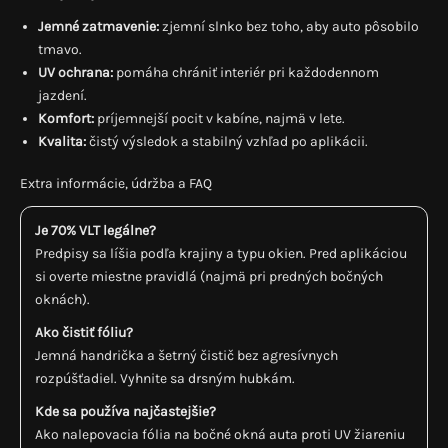
Jemné zatmavenie:
zjemní slnko bez toho, aby auto pôsobilo
tmavo.
UV ochrana:
pomáha chrániť interiér pri každodennom
jazdení.
Komfort:
príjemnejší pocit v kabíne, najmä v lete.
Kvalita:
čistý výsledok a stabilný vzhľad po aplikácii.
Extra informácie, údržba a FAQ
Je 70% VLT legálne?
Predpisy sa líšia podľa krajiny a typu okien. Pred aplikáciou
si overte miestne pravidlá (najmä pri predných bočných
oknách).
Ako čistiť fóliu?
Jemná handrička a šetrný čistič bez agresívnych
rozpúšťadiel. Vyhnite sa drsným hubkám.
Kde sa používa najčastejšie?
Ako nalepovacia fólia na bočné okná auta proti UV žiareniu