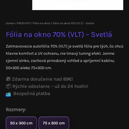
Domov
/
PRODUKTY
/
Fólie na okná
/ Fólia na okno 70% (VLT) – Svetlá
Fólia na okno 70% (VLT) – Svetlá
Zatmavovacia autofólia 70% (VLT) je svetlá fólia pre tých, čo chcú
hlavne komfort a UV ochranu, nie tmavý tuning efekt. Jemne
zjemní slnko, zachová prirodzený vzhľad a spríjemní kabínu.
50×300 alebo 75×300 cm.
🎁 Zdarma doručenie nad 89€!
📦 Rýchle odoslanie – už do 24 hodín!
Bezpečná platba
Rozmery:
50 x 300 cm
75 x 300 cm