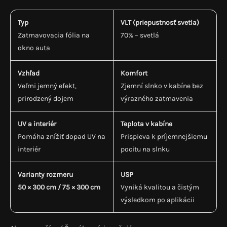
Typ
VLT (priepustnosť svetla)
Zatmavovacia fólia na
70% – svetlá
okno auta
Vzhľad
Komfort
Veľmi jemný efekt,
Zjemní slnko v kabíne bez
prirodzený dojem
výrazného zatmavenia
UV a interiér
Teplota v kabíne
Pomáha znížiť dopad UV na
Prispieva k príjemnejšiemu
interiér
pocitu na slnku
Varianty rozmeru
USP
50 × 300 cm / 75 × 300 cm
Vyniká kvalitou a čistým
výsledkom po aplikácii