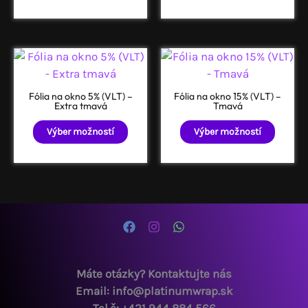
viacero
variantov.
Možnosti
si
môžete
vybrať
Fólia na okno 5% (VLT) –
Fólia na okno 15% (VLT) –
Extra tmavá
Tmavá
na
Tento
Tento
stránke
Výber možností
Výber možností
produkt
produ
produktu.
má
má
viacero
viacer
variantov.
varian
Možnosti
Možno
si
si
môžete
môžet
vybrať
vybrať
Máte otázky? Kontaktujte nás
na
na
Email: info@platinumwrap.sk
stránke
strán