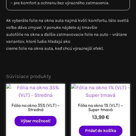
– pre komfort a ochranu bez výrazného zatmavenia.
Ak vyberáte folie na okna auta najmä kvôli komfortu, táto svetlá
voľba dáva zmysel. V ponuke nájdete aj tmavšie
autofólie na okna a ďalšie zatmavovacie folie na auto – vrátane
variantov, ktoré ľudia hľadajú ako
cierne folie na okna auta, keď chcú výraznejší efekt.
Súvisiace produkty
Fólia na okno 35% (VLT) –
Fólia na okno 1% (VLT) –
Stredná
Super tmavá
13,99
€
Tento
Výber možností
produkt
Pridať do košíka
má