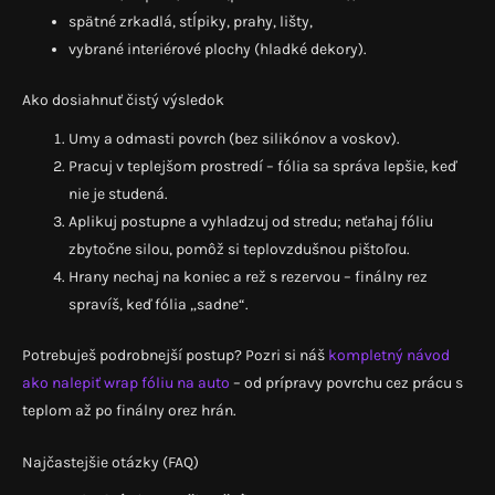
spätné zrkadlá, stĺpiky, prahy, lišty,
vybrané interiérové plochy (hladké dekory).
Ako dosiahnuť čistý výsledok
Umy a odmasti povrch (bez silikónov a voskov).
Pracuj v teplejšom prostredí – fólia sa správa lepšie, keď
nie je studená.
Aplikuj postupne a vyhladzuj od stredu; neťahaj fóliu
zbytočne silou, pomôž si teplovzdušnou pištoľou.
Hrany nechaj na koniec a rež s rezervou – finálny rez
spravíš, keď fólia „sadne“.
Potrebuješ podrobnejší postup? Pozri si náš
kompletný návod
ako nalepiť wrap fóliu na auto
– od prípravy povrchu cez prácu s
teplom až po finálny orez hrán.
Najčastejšie otázky (FAQ)