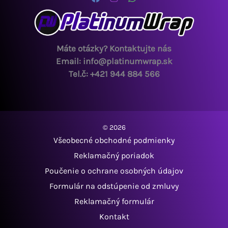
môžete
môžet
vybrať
vybrať
na
na
stránke
strán
Máte otázky? Kontaktujte nás
produktu.
produ
Email: info@platinumwrap.sk
Tel.č: +421 944 884 566
© 2026
Všeobecné obchodné podmienky
Reklamačný poriadok
Poučenie o ochrane osobných údajov
Formulár na odstúpenie od zmluvy
Reklamačný formulár
Kontakt