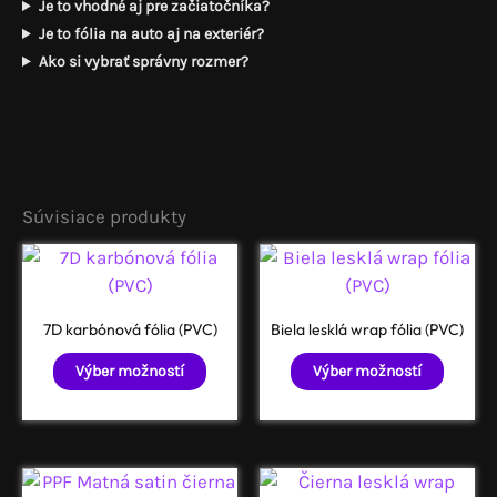
Je to vhodné aj pre začiatočníka?
Je to fólia na auto aj na exteriér?
Ako si vybrať správny rozmer?
Súvisiace produkty
7D karbónová fólia (PVC)
Biela lesklá wrap fólia (PVC)
Tento
Tento
Výber možností
Výber možností
produkt
produ
má
má
viacero
viacer
variantov.
varian
Možnosti
Možno