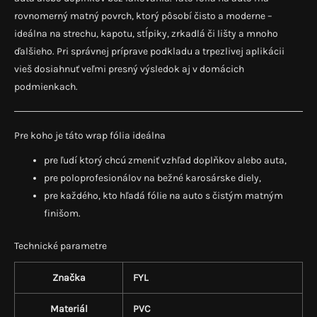
rovnomerný matný povrch, ktorý pôsobí čisto a moderne –
ideálna na strechu, kapotu, stĺpiky, zrkadlá či lišty a mnoho
ďalšieho. Pri správnej príprave podkladu a trpezlivej aplikácii
vieš dosiahnuť veľmi presný výsledok aj v domácich
podmienkach.
Pre koho je táto wrap fólia ideálna
pre ľudí ktorý chcú zmeniť vzhľad doplňkov alebo auta,
pre poloprofesionálov na bežné karosárske diely,
pre každého, kto hľadá fólie na auto s čistým matným
finišom.
Technické parametre
Značka
FYL
Materiál
PVC