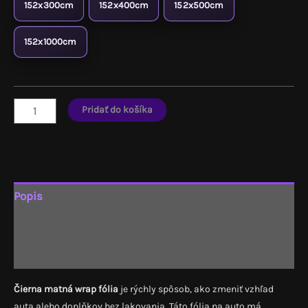
152x300cm
152x400cm
152x500cm
152x1000cm
množstvo
Pridať do košíka
Čierna
matná
wrap
fólia
(PVC)
Popis
Ďalšie informácie
Recenzie (0)
Čierna matná wrap fólia
je rýchly spôsob, ako zmeniť vzhľad
auta alebo doplňkov bez lakovania. Táto fólia na auto má