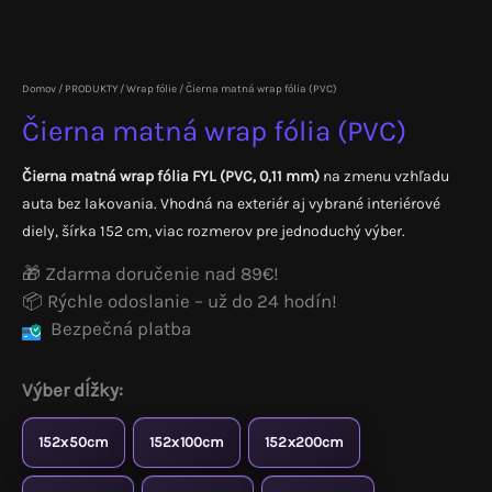
Domov
/
PRODUKTY
/
Wrap fólie
/ Čierna matná wrap fólia (PVC)
Čierna matná wrap fólia (PVC)
Čierna matná wrap fólia FYL (PVC, 0,11 mm)
na zmenu vzhľadu
auta bez lakovania. Vhodná na exteriér aj vybrané interiérové
diely, šírka 152 cm, viac rozmerov pre jednoduchý výber.
🎁 Zdarma doručenie nad 89€!
📦 Rýchle odoslanie – už do 24 hodín!
Bezpečná platba
Výber dĺžky:
152x50cm
152x100cm
152x200cm