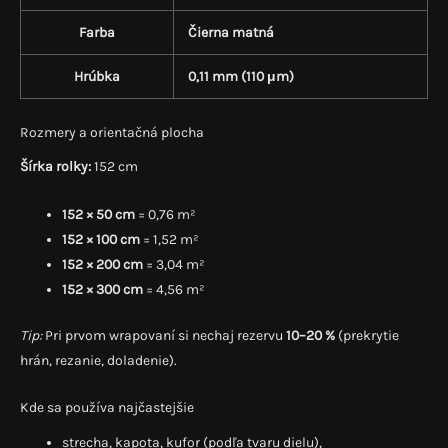
Farba
Čierna matná
Hrúbka
0,11 mm (110 μm)
Rozmery a orientačná plocha
Šírka rolky:
152 cm
152 × 50 cm
= 0,76 m²
152 × 100 cm
= 1,52 m²
152 × 200 cm
= 3,04 m²
152 × 300 cm
= 4,56 m²
Tip:
Pri prvom wrapovaní si nechaj rezervu
10–20 %
(prekrytie
hrán, rezanie, doladenie).
Kde sa používa najčastejšie
strecha, kapota, kufor (podľa tvaru dielu),